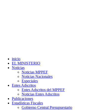
inicio
EL MINISTERIO
Noticias
Noticias MPPEF
Noticias Nacionales
Especiales
Entes Adscritos
Entes Adscritos del MPPEF
Noticias Entes Adscritos
Publicaciones
Estadísticas Fiscales
Gobierno Central Presupuestario