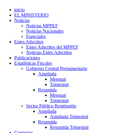
inicio
EL MINISTERIO
Noticias
Noticias MPPEF
Noticias Nacionales
Especiales
Entes Adscritos
Entes Adscritos del MPPEF
Noticias Entes Adscritos
Publicaciones
Estadísticas Fiscales
Gobierno Central Presupuestario
Ampliada
Mensual
Trimestral
Resumida
Mensual
Trimestral
Sector Público Restringido
Ampliada
Ampliada Trimestral
Resumida
Resumida Trimestral
Contactos