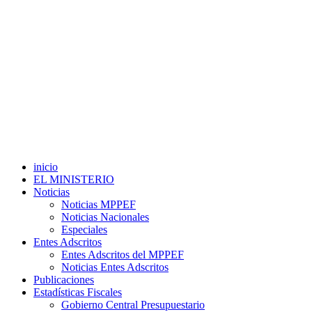
inicio
EL MINISTERIO
Noticias
Noticias MPPEF
Noticias Nacionales
Especiales
Entes Adscritos
Entes Adscritos del MPPEF
Noticias Entes Adscritos
Publicaciones
Estadísticas Fiscales
Gobierno Central Presupuestario