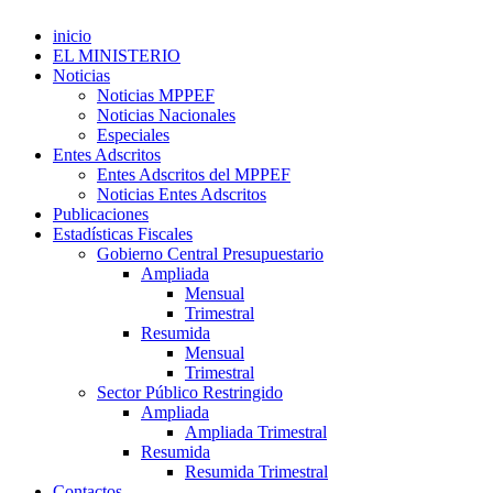
inicio
EL MINISTERIO
Noticias
Noticias MPPEF
Noticias Nacionales
Especiales
Entes Adscritos
Entes Adscritos del MPPEF
Noticias Entes Adscritos
Publicaciones
Estadísticas Fiscales
Gobierno Central Presupuestario
Ampliada
Mensual
Trimestral
Resumida
Mensual
Trimestral
Sector Público Restringido
Ampliada
Ampliada Trimestral
Resumida
Resumida Trimestral
Contactos