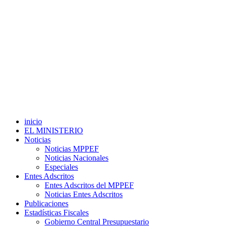
inicio
EL MINISTERIO
Noticias
Noticias MPPEF
Noticias Nacionales
Especiales
Entes Adscritos
Entes Adscritos del MPPEF
Noticias Entes Adscritos
Publicaciones
Estadísticas Fiscales
Gobierno Central Presupuestario