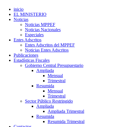
inicio
EL MINISTERIO
Noticias
Noticias MPPEF
Noticias Nacionales
Especiales
Entes Adscritos
Entes Adscritos del MPPEF
Noticias Entes Adscritos
Publicaciones
Estadísticas Fiscales
Gobierno Central Presupuestario
Ampliada
Mensual
Trimestral
Resumida
Mensual
Trimestral
Sector Público Restringido
Ampliada
Ampliada Trimestral
Resumida
Resumida Trimestral
Contactos