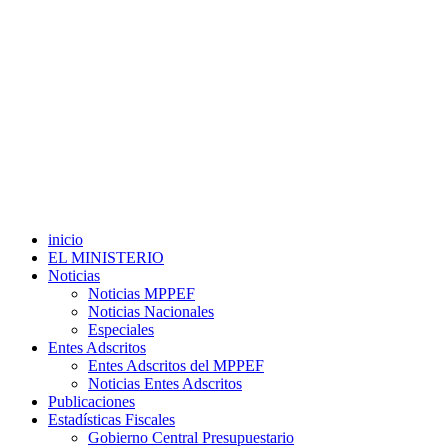
inicio
EL MINISTERIO
Noticias
Noticias MPPEF
Noticias Nacionales
Especiales
Entes Adscritos
Entes Adscritos del MPPEF
Noticias Entes Adscritos
Publicaciones
Estadísticas Fiscales
Gobierno Central Presupuestario