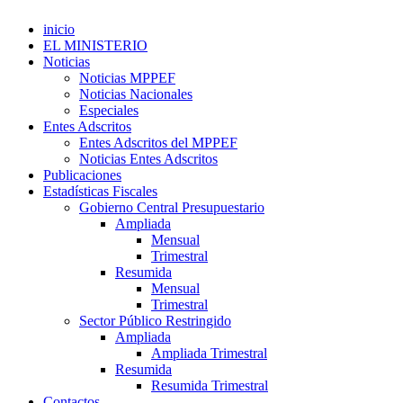
inicio
EL MINISTERIO
Noticias
Noticias MPPEF
Noticias Nacionales
Especiales
Entes Adscritos
Entes Adscritos del MPPEF
Noticias Entes Adscritos
Publicaciones
Estadísticas Fiscales
Gobierno Central Presupuestario
Ampliada
Mensual
Trimestral
Resumida
Mensual
Trimestral
Sector Público Restringido
Ampliada
Ampliada Trimestral
Resumida
Resumida Trimestral
Contactos