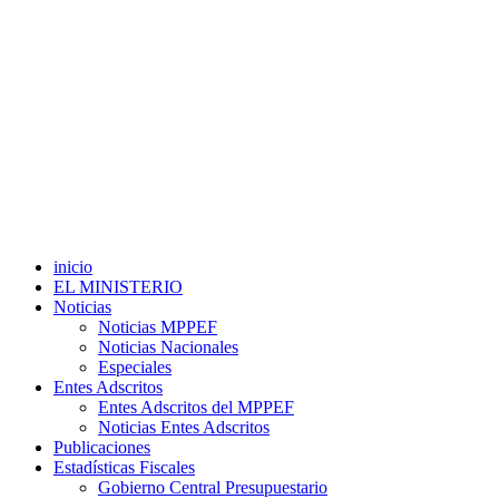
inicio
EL MINISTERIO
Noticias
Noticias MPPEF
Noticias Nacionales
Especiales
Entes Adscritos
Entes Adscritos del MPPEF
Noticias Entes Adscritos
Publicaciones
Estadísticas Fiscales
Gobierno Central Presupuestario