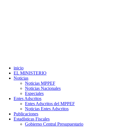
inicio
EL MINISTERIO
Noticias
Noticias MPPEF
Noticias Nacionales
Especiales
Entes Adscritos
Entes Adscritos del MPPEF
Noticias Entes Adscritos
Publicaciones
Estadísticas Fiscales
Gobierno Central Presupuestario