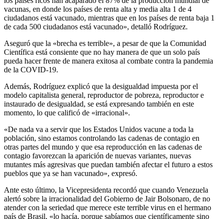
los países ricos han acaparado el 87% de la producción mundial de
vacunas, en donde los países de renta alta y media alta 1 de 4
ciudadanos está vacunado, mientras que en los países de renta baja 1
de cada 500 ciudadanos está vacunado», detalló Rodríguez.
Aseguró que la «brecha es terrible», a pesar de que la Comunidad
Científica está consiente que no hay manera de que un solo país
pueda hacer frente de manera exitosa al combate contra la pandemia
de la COVID-19.
Además, Rodríguez explicó que la desigualdad impuesta por el
modelo capitalista general, reproductor de pobreza, reproductor e
instaurado de desigualdad, se está expresando también en este
momento, lo que calificó de «irracional».
«De nada va a servir que los Estados Unidos vacune a toda la
población, sino estamos controlando las cadenas de contagio en
otras partes del mundo y que esa reproducción en las cadenas de
contagio favorezcan la aparición de nuevas variantes, nuevas
mutantes más agresivas que puedan también afectar el futuro a estos
pueblos que ya se han vacunado», expresó.
Ante esto último, la Vicepresidenta recordó que cuando Venezuela
alertó sobre la irracionalidad del Gobierno de Jair Bolsonaro, de no
atender con la seriedad que merece este terrible virus en el hermano
país de Brasil, «lo hacía, porque sabíamos que científicamente sino