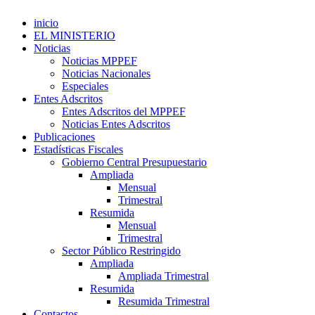
inicio
EL MINISTERIO
Noticias
Noticias MPPEF
Noticias Nacionales
Especiales
Entes Adscritos
Entes Adscritos del MPPEF
Noticias Entes Adscritos
Publicaciones
Estadísticas Fiscales
Gobierno Central Presupuestario
Ampliada
Mensual
Trimestral
Resumida
Mensual
Trimestral
Sector Público Restringido
Ampliada
Ampliada Trimestral
Resumida
Resumida Trimestral
Contactos