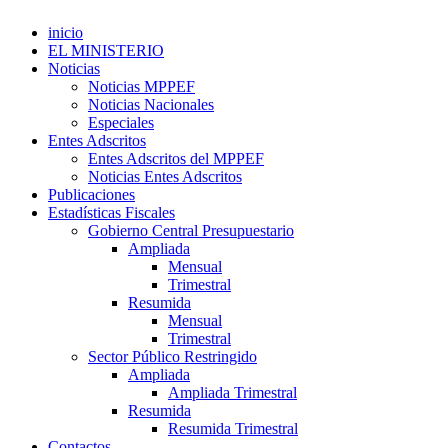
inicio
EL MINISTERIO
Noticias
Noticias MPPEF
Noticias Nacionales
Especiales
Entes Adscritos
Entes Adscritos del MPPEF
Noticias Entes Adscritos
Publicaciones
Estadísticas Fiscales
Gobierno Central Presupuestario
Ampliada
Mensual
Trimestral
Resumida
Mensual
Trimestral
Sector Público Restringido
Ampliada
Ampliada Trimestral
Resumida
Resumida Trimestral
Contactos