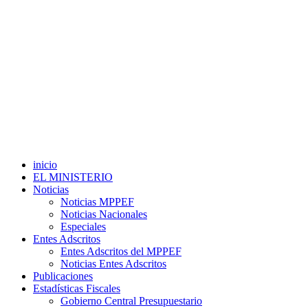
inicio
EL MINISTERIO
Noticias
Noticias MPPEF
Noticias Nacionales
Especiales
Entes Adscritos
Entes Adscritos del MPPEF
Noticias Entes Adscritos
Publicaciones
Estadísticas Fiscales
Gobierno Central Presupuestario