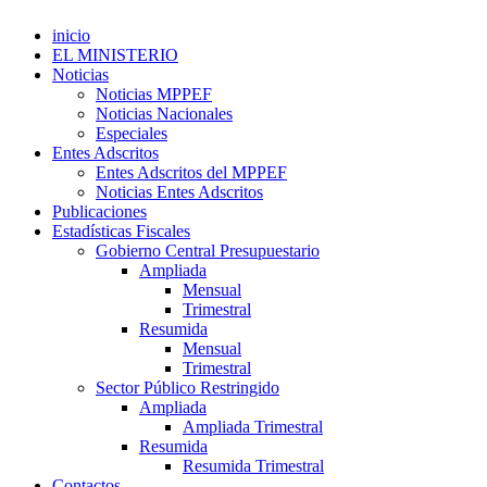
inicio
EL MINISTERIO
Noticias
Noticias MPPEF
Noticias Nacionales
Especiales
Entes Adscritos
Entes Adscritos del MPPEF
Noticias Entes Adscritos
Publicaciones
Estadísticas Fiscales
Gobierno Central Presupuestario
Ampliada
Mensual
Trimestral
Resumida
Mensual
Trimestral
Sector Público Restringido
Ampliada
Ampliada Trimestral
Resumida
Resumida Trimestral
Contactos