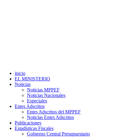
inicio
EL MINISTERIO
Noticias
Noticias MPPEF
Noticias Nacionales
Especiales
Entes Adscritos
Entes Adscritos del MPPEF
Noticias Entes Adscritos
Publicaciones
Estadísticas Fiscales
Gobierno Central Presupuestario