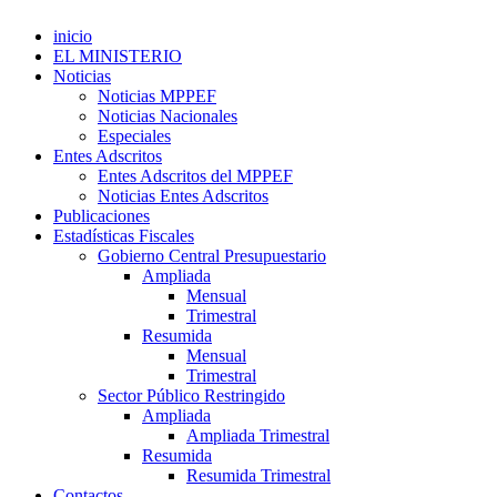
inicio
EL MINISTERIO
Noticias
Noticias MPPEF
Noticias Nacionales
Especiales
Entes Adscritos
Entes Adscritos del MPPEF
Noticias Entes Adscritos
Publicaciones
Estadísticas Fiscales
Gobierno Central Presupuestario
Ampliada
Mensual
Trimestral
Resumida
Mensual
Trimestral
Sector Público Restringido
Ampliada
Ampliada Trimestral
Resumida
Resumida Trimestral
Contactos