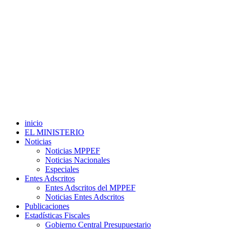
inicio
EL MINISTERIO
Noticias
Noticias MPPEF
Noticias Nacionales
Especiales
Entes Adscritos
Entes Adscritos del MPPEF
Noticias Entes Adscritos
Publicaciones
Estadísticas Fiscales
Gobierno Central Presupuestario