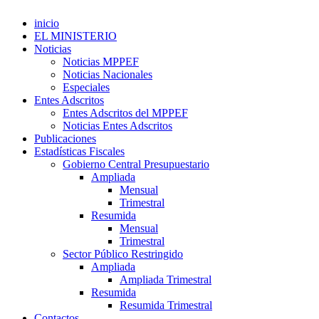
inicio
EL MINISTERIO
Noticias
Noticias MPPEF
Noticias Nacionales
Especiales
Entes Adscritos
Entes Adscritos del MPPEF
Noticias Entes Adscritos
Publicaciones
Estadísticas Fiscales
Gobierno Central Presupuestario
Ampliada
Mensual
Trimestral
Resumida
Mensual
Trimestral
Sector Público Restringido
Ampliada
Ampliada Trimestral
Resumida
Resumida Trimestral
Contactos