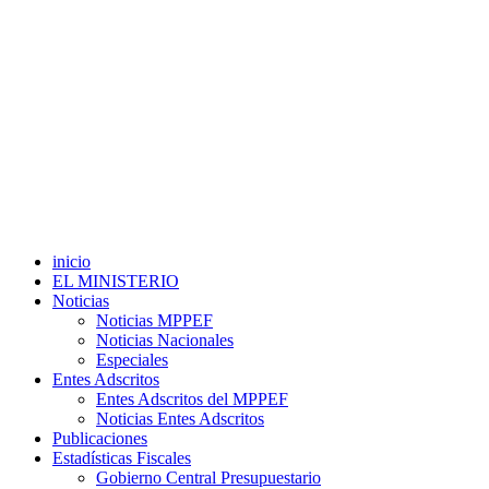
inicio
EL MINISTERIO
Noticias
Noticias MPPEF
Noticias Nacionales
Especiales
Entes Adscritos
Entes Adscritos del MPPEF
Noticias Entes Adscritos
Publicaciones
Estadísticas Fiscales
Gobierno Central Presupuestario