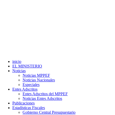
inicio
EL MINISTERIO
Noticias
Noticias MPPEF
Noticias Nacionales
Especiales
Entes Adscritos
Entes Adscritos del MPPEF
Noticias Entes Adscritos
Publicaciones
Estadísticas Fiscales
Gobierno Central Presupuestario