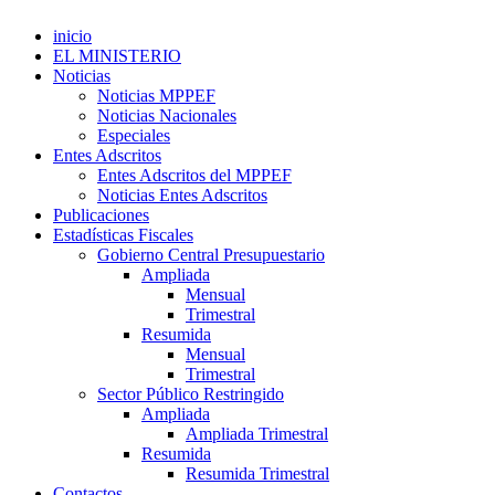
inicio
EL MINISTERIO
Noticias
Noticias MPPEF
Noticias Nacionales
Especiales
Entes Adscritos
Entes Adscritos del MPPEF
Noticias Entes Adscritos
Publicaciones
Estadísticas Fiscales
Gobierno Central Presupuestario
Ampliada
Mensual
Trimestral
Resumida
Mensual
Trimestral
Sector Público Restringido
Ampliada
Ampliada Trimestral
Resumida
Resumida Trimestral
Contactos