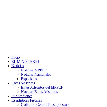
inicio
EL MINISTERIO
Noticias
Noticias MPPEF
Noticias Nacionales
Especiales
Entes Adscritos
Entes Adscritos del MPPEF
Noticias Entes Adscritos
Publicaciones
Estadísticas Fiscales
Gobierno Central Presupuestario