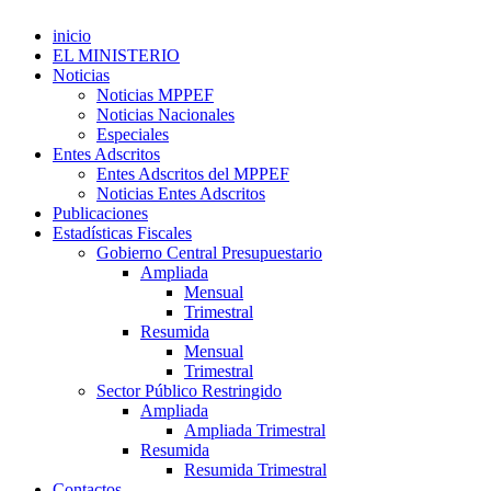
inicio
EL MINISTERIO
Noticias
Noticias MPPEF
Noticias Nacionales
Especiales
Entes Adscritos
Entes Adscritos del MPPEF
Noticias Entes Adscritos
Publicaciones
Estadísticas Fiscales
Gobierno Central Presupuestario
Ampliada
Mensual
Trimestral
Resumida
Mensual
Trimestral
Sector Público Restringido
Ampliada
Ampliada Trimestral
Resumida
Resumida Trimestral
Contactos