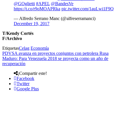
@GOglietti
#APEL
@BandesVe
https://t.co/r9oMOAPRka
pic.twitter.com/1auLwi1F9Q
— Alfredo Serrano Manc (@alfreserramanci)
December 19, 2017
T/Kendy Cortés
F/Archivo
Etiquetas
Celag
Economía
PDVSA avanza en proyectos conjuntos con petrolera Rusa
Maduro: Para Venezuela 2018 se proyecta como un año de
recuperación
¡Compartir este!
Facebook
Twitter
Google Plus