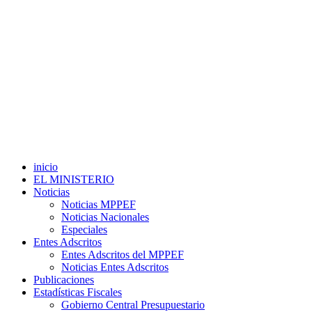
inicio
EL MINISTERIO
Noticias
Noticias MPPEF
Noticias Nacionales
Especiales
Entes Adscritos
Entes Adscritos del MPPEF
Noticias Entes Adscritos
Publicaciones
Estadísticas Fiscales
Gobierno Central Presupuestario