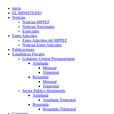
inicio
EL MINISTERIO
Noticias
Noticias MPPEF
Noticias Nacionales
Especiales
Entes Adscritos
Entes Adscritos del MPPEF
Noticias Entes Adscritos
Publicaciones
Estadísticas Fiscales
Gobierno Central Presupuestario
Ampliada
Mensual
Trimestral
Resumida
Mensual
Trimestral
Sector Público Restringido
Ampliada
Ampliada Trimestral
Resumida
Resumida Trimestral
Contactos