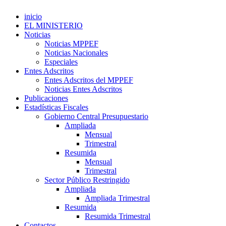
inicio
EL MINISTERIO
Noticias
Noticias MPPEF
Noticias Nacionales
Especiales
Entes Adscritos
Entes Adscritos del MPPEF
Noticias Entes Adscritos
Publicaciones
Estadísticas Fiscales
Gobierno Central Presupuestario
Ampliada
Mensual
Trimestral
Resumida
Mensual
Trimestral
Sector Público Restringido
Ampliada
Ampliada Trimestral
Resumida
Resumida Trimestral
Contactos