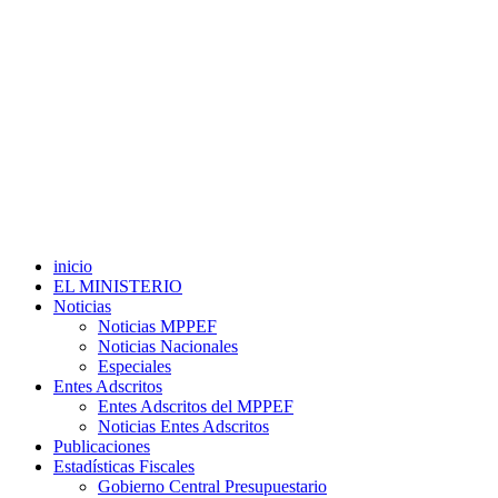
inicio
EL MINISTERIO
Noticias
Noticias MPPEF
Noticias Nacionales
Especiales
Entes Adscritos
Entes Adscritos del MPPEF
Noticias Entes Adscritos
Publicaciones
Estadísticas Fiscales
Gobierno Central Presupuestario