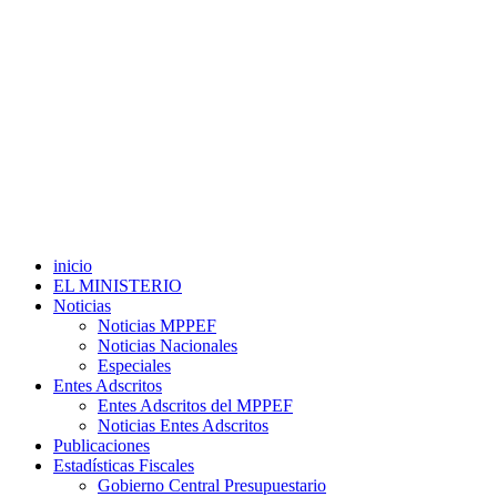
inicio
EL MINISTERIO
Noticias
Noticias MPPEF
Noticias Nacionales
Especiales
Entes Adscritos
Entes Adscritos del MPPEF
Noticias Entes Adscritos
Publicaciones
Estadísticas Fiscales
Gobierno Central Presupuestario