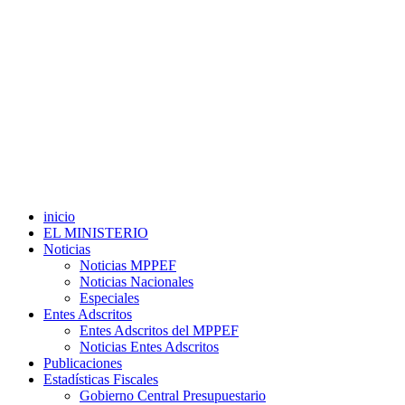
inicio
EL MINISTERIO
Noticias
Noticias MPPEF
Noticias Nacionales
Especiales
Entes Adscritos
Entes Adscritos del MPPEF
Noticias Entes Adscritos
Publicaciones
Estadísticas Fiscales
Gobierno Central Presupuestario