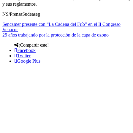
y sus reglamentos.
NS/PrensaSudeaseg
Sencamer presente con “La Cadena del Frío” en el II Congreso
Venacor
25 años trabajando por la protección de la capa de ozono
¡Compartir este!
Facebook
Twitter
Google Plus