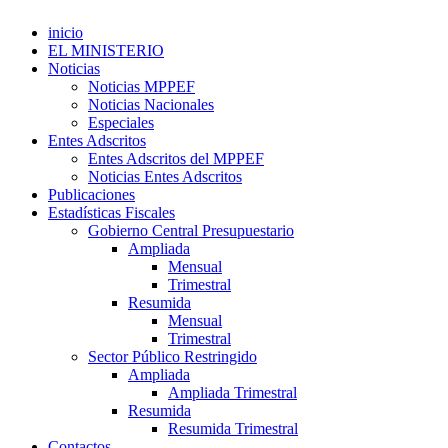
inicio
EL MINISTERIO
Noticias
Noticias MPPEF
Noticias Nacionales
Especiales
Entes Adscritos
Entes Adscritos del MPPEF
Noticias Entes Adscritos
Publicaciones
Estadísticas Fiscales
Gobierno Central Presupuestario
Ampliada
Mensual
Trimestral
Resumida
Mensual
Trimestral
Sector Público Restringido
Ampliada
Ampliada Trimestral
Resumida
Resumida Trimestral
Contactos