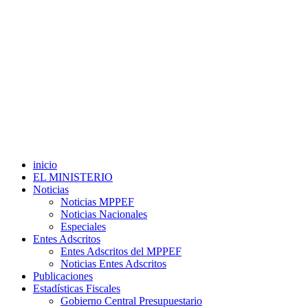
inicio
EL MINISTERIO
Noticias
Noticias MPPEF
Noticias Nacionales
Especiales
Entes Adscritos
Entes Adscritos del MPPEF
Noticias Entes Adscritos
Publicaciones
Estadísticas Fiscales
Gobierno Central Presupuestario