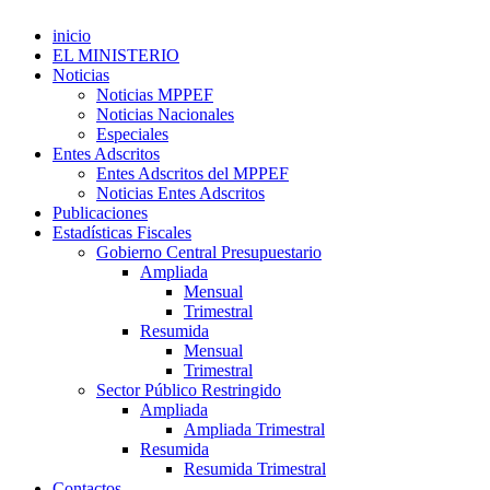
inicio
EL MINISTERIO
Noticias
Noticias MPPEF
Noticias Nacionales
Especiales
Entes Adscritos
Entes Adscritos del MPPEF
Noticias Entes Adscritos
Publicaciones
Estadísticas Fiscales
Gobierno Central Presupuestario
Ampliada
Mensual
Trimestral
Resumida
Mensual
Trimestral
Sector Público Restringido
Ampliada
Ampliada Trimestral
Resumida
Resumida Trimestral
Contactos