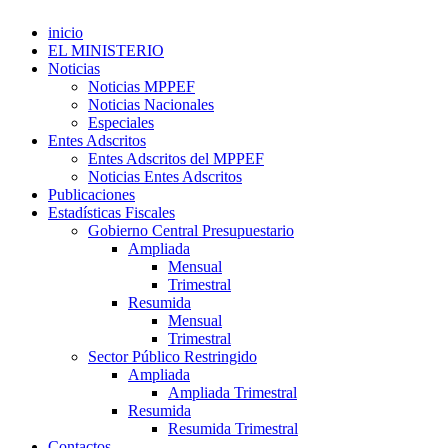
inicio
EL MINISTERIO
Noticias
Noticias MPPEF
Noticias Nacionales
Especiales
Entes Adscritos
Entes Adscritos del MPPEF
Noticias Entes Adscritos
Publicaciones
Estadísticas Fiscales
Gobierno Central Presupuestario
Ampliada
Mensual
Trimestral
Resumida
Mensual
Trimestral
Sector Público Restringido
Ampliada
Ampliada Trimestral
Resumida
Resumida Trimestral
Contactos