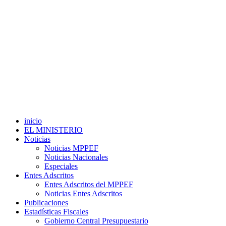
inicio
EL MINISTERIO
Noticias
Noticias MPPEF
Noticias Nacionales
Especiales
Entes Adscritos
Entes Adscritos del MPPEF
Noticias Entes Adscritos
Publicaciones
Estadísticas Fiscales
Gobierno Central Presupuestario