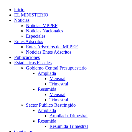
inicio
EL MINISTERIO
Noticias
Noticias MPPEF
Noticias Nacionales
Especiales
Entes Adscritos
Entes Adscritos del MPPEF
Noticias Entes Adscritos
Publicaciones
Estadísticas Fiscales
Gobierno Central Presupuestario
Ampliada
Mensual
Trimestral
Resumida
Mensual
Trimestral
Sector Público Restringido
Ampliada
Ampliada Trimestral
Resumida
Resumida Trimestral
Contactos