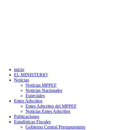
inicio
EL MINISTERIO
Noticias
Noticias MPPEF
Noticias Nacionales
Especiales
Entes Adscritos
Entes Adscritos del MPPEF
Noticias Entes Adscritos
Publicaciones
Estadísticas Fiscales
Gobierno Central Presupuestario