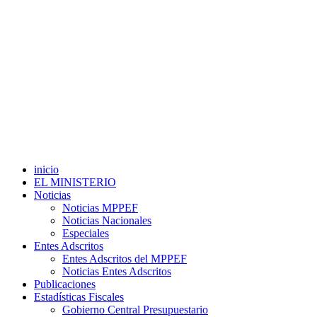
inicio
EL MINISTERIO
Noticias
Noticias MPPEF
Noticias Nacionales
Especiales
Entes Adscritos
Entes Adscritos del MPPEF
Noticias Entes Adscritos
Publicaciones
Estadísticas Fiscales
Gobierno Central Presupuestario