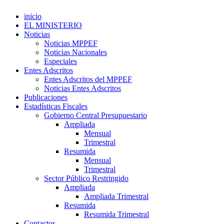
inicio
EL MINISTERIO
Noticias
Noticias MPPEF
Noticias Nacionales
Especiales
Entes Adscritos
Entes Adscritos del MPPEF
Noticias Entes Adscritos
Publicaciones
Estadísticas Fiscales
Gobierno Central Presupuestario
Ampliada
Mensual
Trimestral
Resumida
Mensual
Trimestral
Sector Público Restringido
Ampliada
Ampliada Trimestral
Resumida
Resumida Trimestral
Contactos