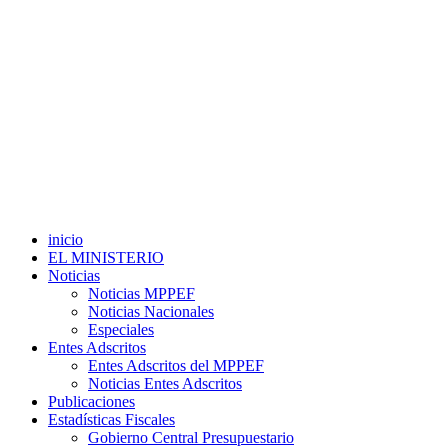
inicio
EL MINISTERIO
Noticias
Noticias MPPEF
Noticias Nacionales
Especiales
Entes Adscritos
Entes Adscritos del MPPEF
Noticias Entes Adscritos
Publicaciones
Estadísticas Fiscales
Gobierno Central Presupuestario