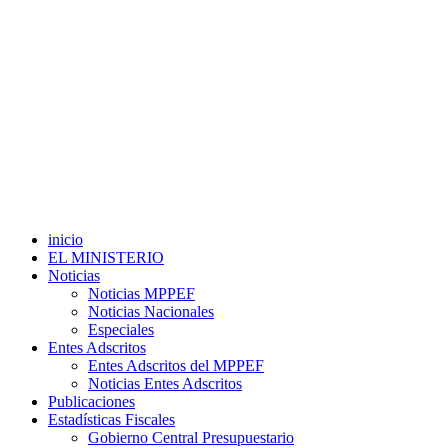
inicio
EL MINISTERIO
Noticias
Noticias MPPEF
Noticias Nacionales
Especiales
Entes Adscritos
Entes Adscritos del MPPEF
Noticias Entes Adscritos
Publicaciones
Estadísticas Fiscales
Gobierno Central Presupuestario