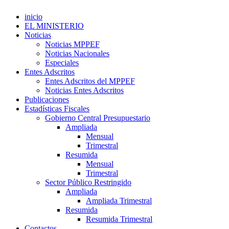
inicio
EL MINISTERIO
Noticias
Noticias MPPEF
Noticias Nacionales
Especiales
Entes Adscritos
Entes Adscritos del MPPEF
Noticias Entes Adscritos
Publicaciones
Estadísticas Fiscales
Gobierno Central Presupuestario
Ampliada
Mensual
Trimestral
Resumida
Mensual
Trimestral
Sector Público Restringido
Ampliada
Ampliada Trimestral
Resumida
Resumida Trimestral
Contactos