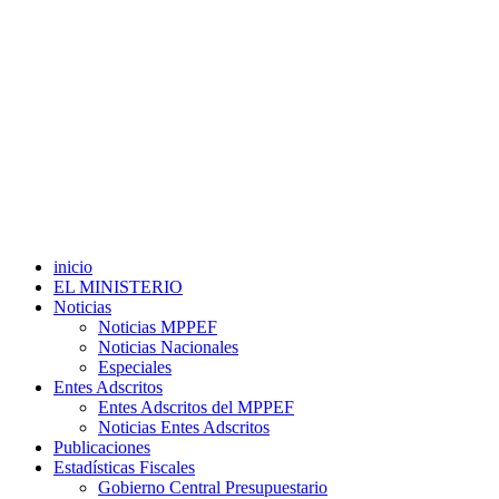
inicio
EL MINISTERIO
Noticias
Noticias MPPEF
Noticias Nacionales
Especiales
Entes Adscritos
Entes Adscritos del MPPEF
Noticias Entes Adscritos
Publicaciones
Estadísticas Fiscales
Gobierno Central Presupuestario