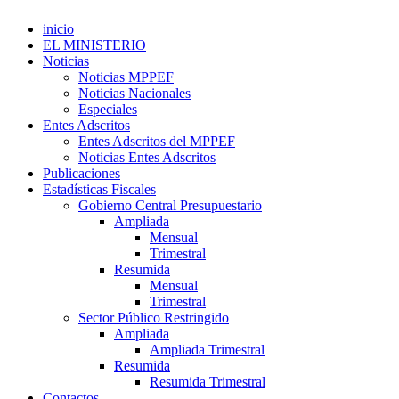
inicio
EL MINISTERIO
Noticias
Noticias MPPEF
Noticias Nacionales
Especiales
Entes Adscritos
Entes Adscritos del MPPEF
Noticias Entes Adscritos
Publicaciones
Estadísticas Fiscales
Gobierno Central Presupuestario
Ampliada
Mensual
Trimestral
Resumida
Mensual
Trimestral
Sector Público Restringido
Ampliada
Ampliada Trimestral
Resumida
Resumida Trimestral
Contactos