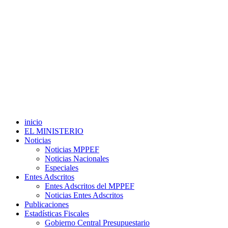
inicio
EL MINISTERIO
Noticias
Noticias MPPEF
Noticias Nacionales
Especiales
Entes Adscritos
Entes Adscritos del MPPEF
Noticias Entes Adscritos
Publicaciones
Estadísticas Fiscales
Gobierno Central Presupuestario