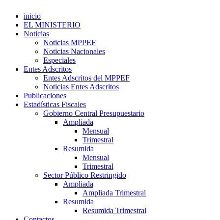
inicio
EL MINISTERIO
Noticias
Noticias MPPEF
Noticias Nacionales
Especiales
Entes Adscritos
Entes Adscritos del MPPEF
Noticias Entes Adscritos
Publicaciones
Estadísticas Fiscales
Gobierno Central Presupuestario
Ampliada
Mensual
Trimestral
Resumida
Mensual
Trimestral
Sector Público Restringido
Ampliada
Ampliada Trimestral
Resumida
Resumida Trimestral
Contactos