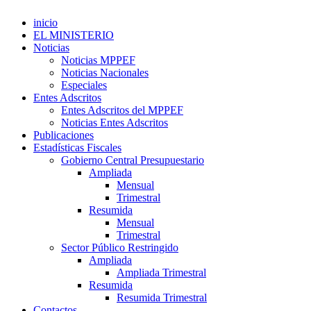
inicio
EL MINISTERIO
Noticias
Noticias MPPEF
Noticias Nacionales
Especiales
Entes Adscritos
Entes Adscritos del MPPEF
Noticias Entes Adscritos
Publicaciones
Estadísticas Fiscales
Gobierno Central Presupuestario
Ampliada
Mensual
Trimestral
Resumida
Mensual
Trimestral
Sector Público Restringido
Ampliada
Ampliada Trimestral
Resumida
Resumida Trimestral
Contactos