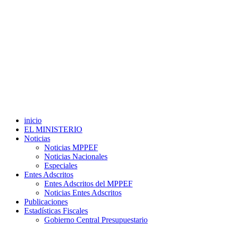
inicio
EL MINISTERIO
Noticias
Noticias MPPEF
Noticias Nacionales
Especiales
Entes Adscritos
Entes Adscritos del MPPEF
Noticias Entes Adscritos
Publicaciones
Estadísticas Fiscales
Gobierno Central Presupuestario