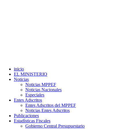
inicio
EL MINISTERIO
Noticias
Noticias MPPEF
Noticias Nacionales
Especiales
Entes Adscritos
Entes Adscritos del MPPEF
Noticias Entes Adscritos
Publicaciones
Estadísticas Fiscales
Gobierno Central Presupuestario