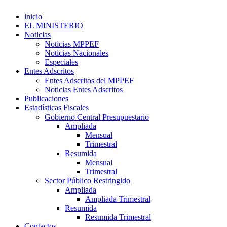
inicio
EL MINISTERIO
Noticias
Noticias MPPEF
Noticias Nacionales
Especiales
Entes Adscritos
Entes Adscritos del MPPEF
Noticias Entes Adscritos
Publicaciones
Estadísticas Fiscales
Gobierno Central Presupuestario
Ampliada
Mensual
Trimestral
Resumida
Mensual
Trimestral
Sector Público Restringido
Ampliada
Ampliada Trimestral
Resumida
Resumida Trimestral
Contactos