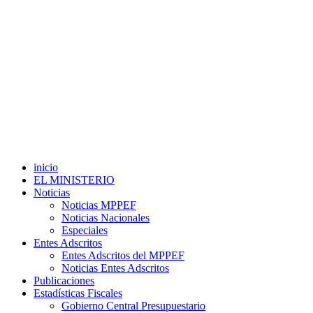
inicio
EL MINISTERIO
Noticias
Noticias MPPEF
Noticias Nacionales
Especiales
Entes Adscritos
Entes Adscritos del MPPEF
Noticias Entes Adscritos
Publicaciones
Estadísticas Fiscales
Gobierno Central Presupuestario