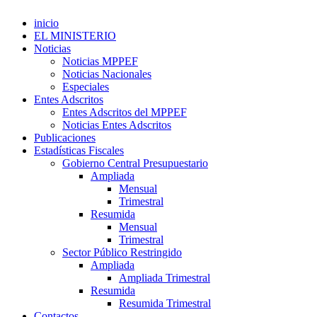
inicio
EL MINISTERIO
Noticias
Noticias MPPEF
Noticias Nacionales
Especiales
Entes Adscritos
Entes Adscritos del MPPEF
Noticias Entes Adscritos
Publicaciones
Estadísticas Fiscales
Gobierno Central Presupuestario
Ampliada
Mensual
Trimestral
Resumida
Mensual
Trimestral
Sector Público Restringido
Ampliada
Ampliada Trimestral
Resumida
Resumida Trimestral
Contactos