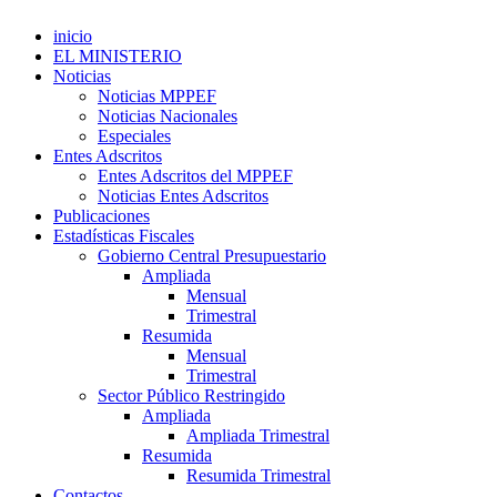
inicio
EL MINISTERIO
Noticias
Noticias MPPEF
Noticias Nacionales
Especiales
Entes Adscritos
Entes Adscritos del MPPEF
Noticias Entes Adscritos
Publicaciones
Estadísticas Fiscales
Gobierno Central Presupuestario
Ampliada
Mensual
Trimestral
Resumida
Mensual
Trimestral
Sector Público Restringido
Ampliada
Ampliada Trimestral
Resumida
Resumida Trimestral
Contactos