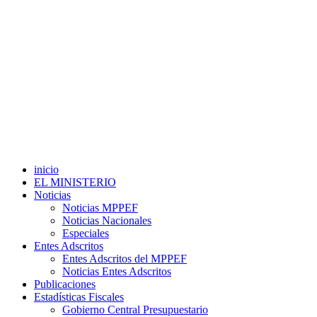
inicio
EL MINISTERIO
Noticias
Noticias MPPEF
Noticias Nacionales
Especiales
Entes Adscritos
Entes Adscritos del MPPEF
Noticias Entes Adscritos
Publicaciones
Estadísticas Fiscales
Gobierno Central Presupuestario