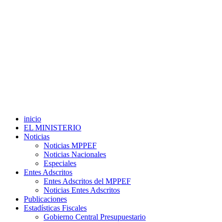
inicio
EL MINISTERIO
Noticias
Noticias MPPEF
Noticias Nacionales
Especiales
Entes Adscritos
Entes Adscritos del MPPEF
Noticias Entes Adscritos
Publicaciones
Estadísticas Fiscales
Gobierno Central Presupuestario