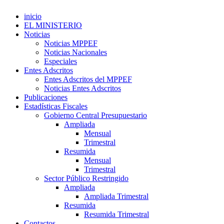
inicio
EL MINISTERIO
Noticias
Noticias MPPEF
Noticias Nacionales
Especiales
Entes Adscritos
Entes Adscritos del MPPEF
Noticias Entes Adscritos
Publicaciones
Estadísticas Fiscales
Gobierno Central Presupuestario
Ampliada
Mensual
Trimestral
Resumida
Mensual
Trimestral
Sector Público Restringido
Ampliada
Ampliada Trimestral
Resumida
Resumida Trimestral
Contactos