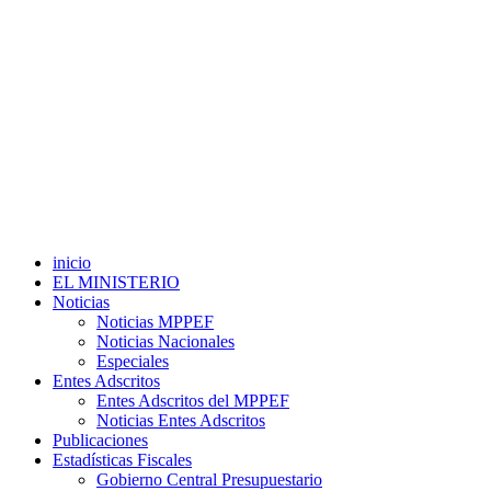
inicio
EL MINISTERIO
Noticias
Noticias MPPEF
Noticias Nacionales
Especiales
Entes Adscritos
Entes Adscritos del MPPEF
Noticias Entes Adscritos
Publicaciones
Estadísticas Fiscales
Gobierno Central Presupuestario