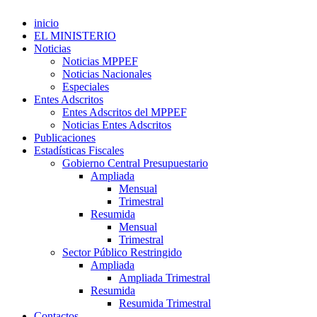
inicio
EL MINISTERIO
Noticias
Noticias MPPEF
Noticias Nacionales
Especiales
Entes Adscritos
Entes Adscritos del MPPEF
Noticias Entes Adscritos
Publicaciones
Estadísticas Fiscales
Gobierno Central Presupuestario
Ampliada
Mensual
Trimestral
Resumida
Mensual
Trimestral
Sector Público Restringido
Ampliada
Ampliada Trimestral
Resumida
Resumida Trimestral
Contactos