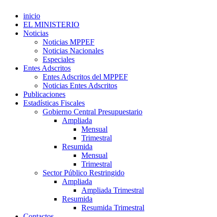
inicio
EL MINISTERIO
Noticias
Noticias MPPEF
Noticias Nacionales
Especiales
Entes Adscritos
Entes Adscritos del MPPEF
Noticias Entes Adscritos
Publicaciones
Estadísticas Fiscales
Gobierno Central Presupuestario
Ampliada
Mensual
Trimestral
Resumida
Mensual
Trimestral
Sector Público Restringido
Ampliada
Ampliada Trimestral
Resumida
Resumida Trimestral
Contactos