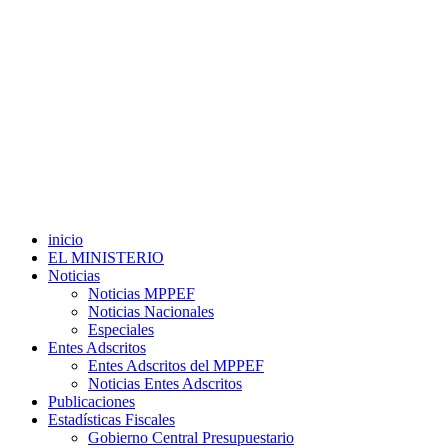
inicio
EL MINISTERIO
Noticias
Noticias MPPEF
Noticias Nacionales
Especiales
Entes Adscritos
Entes Adscritos del MPPEF
Noticias Entes Adscritos
Publicaciones
Estadísticas Fiscales
Gobierno Central Presupuestario