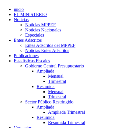
inicio
EL MINISTERIO
Noticias
Noticias MPPEF
Noticias Nacionales
Especiales
Entes Adscritos
Entes Adscritos del MPPEF
Noticias Entes Adscritos
Publicaciones
Estadísticas Fiscales
Gobierno Central Presupuestario
Ampliada
Mensual
Trimestral
Resumida
Mensual
Trimestral
Sector Público Restringido
Ampliada
Ampliada Trimestral
Resumida
Resumida Trimestral
Contactos