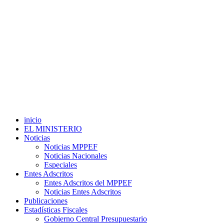
inicio
EL MINISTERIO
Noticias
Noticias MPPEF
Noticias Nacionales
Especiales
Entes Adscritos
Entes Adscritos del MPPEF
Noticias Entes Adscritos
Publicaciones
Estadísticas Fiscales
Gobierno Central Presupuestario