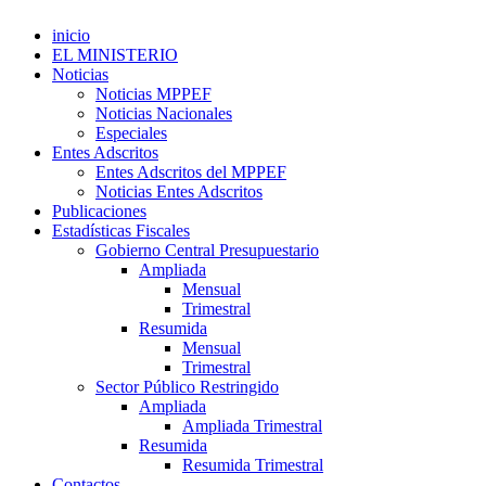
inicio
EL MINISTERIO
Noticias
Noticias MPPEF
Noticias Nacionales
Especiales
Entes Adscritos
Entes Adscritos del MPPEF
Noticias Entes Adscritos
Publicaciones
Estadísticas Fiscales
Gobierno Central Presupuestario
Ampliada
Mensual
Trimestral
Resumida
Mensual
Trimestral
Sector Público Restringido
Ampliada
Ampliada Trimestral
Resumida
Resumida Trimestral
Contactos