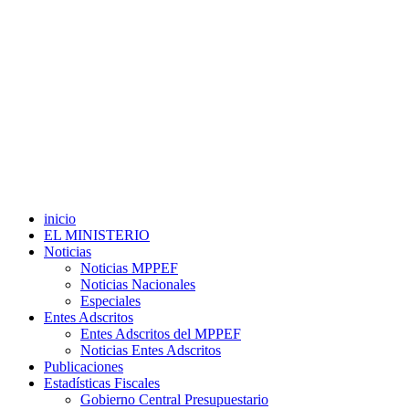
inicio
EL MINISTERIO
Noticias
Noticias MPPEF
Noticias Nacionales
Especiales
Entes Adscritos
Entes Adscritos del MPPEF
Noticias Entes Adscritos
Publicaciones
Estadísticas Fiscales
Gobierno Central Presupuestario