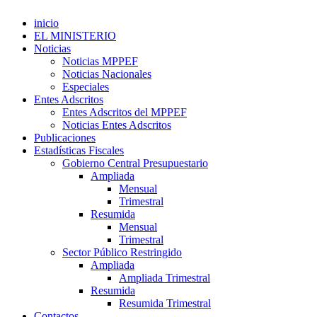
inicio
EL MINISTERIO
Noticias
Noticias MPPEF
Noticias Nacionales
Especiales
Entes Adscritos
Entes Adscritos del MPPEF
Noticias Entes Adscritos
Publicaciones
Estadísticas Fiscales
Gobierno Central Presupuestario
Ampliada
Mensual
Trimestral
Resumida
Mensual
Trimestral
Sector Público Restringido
Ampliada
Ampliada Trimestral
Resumida
Resumida Trimestral
Contactos