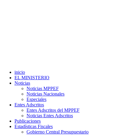
inicio
EL MINISTERIO
Noticias
Noticias MPPEF
Noticias Nacionales
Especiales
Entes Adscritos
Entes Adscritos del MPPEF
Noticias Entes Adscritos
Publicaciones
Estadísticas Fiscales
Gobierno Central Presupuestario