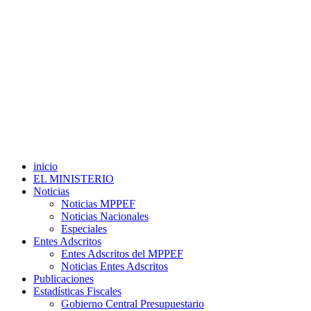
inicio
EL MINISTERIO
Noticias
Noticias MPPEF
Noticias Nacionales
Especiales
Entes Adscritos
Entes Adscritos del MPPEF
Noticias Entes Adscritos
Publicaciones
Estadísticas Fiscales
Gobierno Central Presupuestario