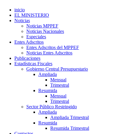
inicio
EL MINISTERIO
Noticias
Noticias MPPEF
Noticias Nacionales
Especiales
Entes Adscritos
Entes Adscritos del MPPEF
Noticias Entes Adscritos
Publicaciones
Estadísticas Fiscales
Gobierno Central Presupuestario
Ampliada
Mensual
Trimestral
Resumida
Mensual
Trimestral
Sector Público Restringido
Ampliada
Ampliada Trimestral
Resumida
Resumida Trimestral
Contactos