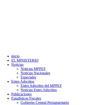
inicio
EL MINISTERIO
Noticias
Noticias MPPEF
Noticias Nacionales
Especiales
Entes Adscritos
Entes Adscritos del MPPEF
Noticias Entes Adscritos
Publicaciones
Estadísticas Fiscales
Gobierno Central Presupuestario