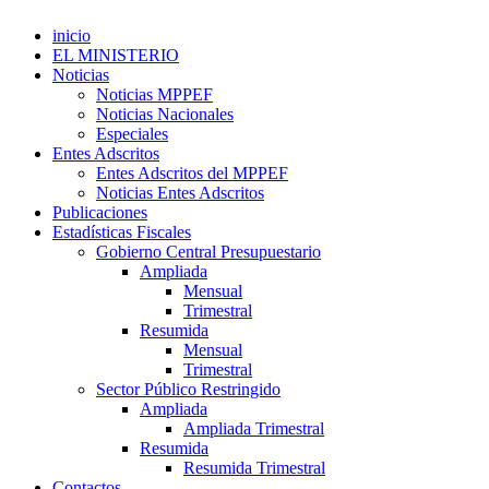
inicio
EL MINISTERIO
Noticias
Noticias MPPEF
Noticias Nacionales
Especiales
Entes Adscritos
Entes Adscritos del MPPEF
Noticias Entes Adscritos
Publicaciones
Estadísticas Fiscales
Gobierno Central Presupuestario
Ampliada
Mensual
Trimestral
Resumida
Mensual
Trimestral
Sector Público Restringido
Ampliada
Ampliada Trimestral
Resumida
Resumida Trimestral
Contactos