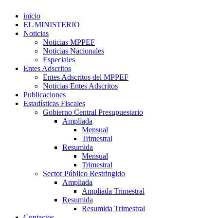
inicio
EL MINISTERIO
Noticias
Noticias MPPEF
Noticias Nacionales
Especiales
Entes Adscritos
Entes Adscritos del MPPEF
Noticias Entes Adscritos
Publicaciones
Estadísticas Fiscales
Gobierno Central Presupuestario
Ampliada
Mensual
Trimestral
Resumida
Mensual
Trimestral
Sector Público Restringido
Ampliada
Ampliada Trimestral
Resumida
Resumida Trimestral
Contactos