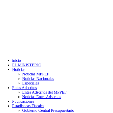
inicio
EL MINISTERIO
Noticias
Noticias MPPEF
Noticias Nacionales
Especiales
Entes Adscritos
Entes Adscritos del MPPEF
Noticias Entes Adscritos
Publicaciones
Estadísticas Fiscales
Gobierno Central Presupuestario