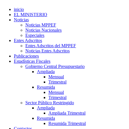
inicio
EL MINISTERIO
Noticias
Noticias MPPEF
Noticias Nacionales
Especiales
Entes Adscritos
Entes Adscritos del MPPEF
Noticias Entes Adscritos
Publicaciones
Estadísticas Fiscales
Gobierno Central Presupuestario
Ampliada
Mensual
Trimestral
Resumida
Mensual
Trimestral
Sector Público Restringido
Ampliada
Ampliada Trimestral
Resumida
Resumida Trimestral
Contactos