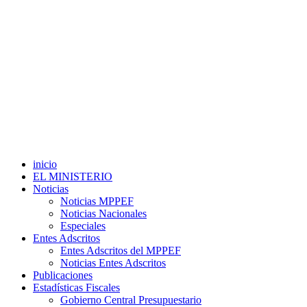
inicio
EL MINISTERIO
Noticias
Noticias MPPEF
Noticias Nacionales
Especiales
Entes Adscritos
Entes Adscritos del MPPEF
Noticias Entes Adscritos
Publicaciones
Estadísticas Fiscales
Gobierno Central Presupuestario