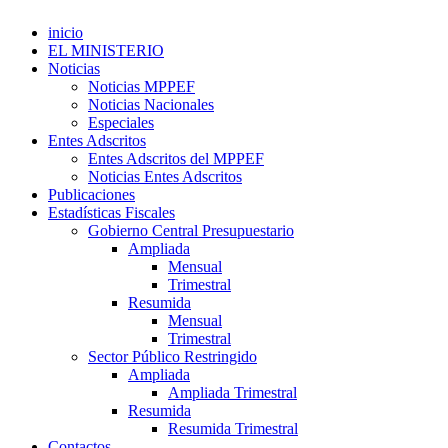
inicio
EL MINISTERIO
Noticias
Noticias MPPEF
Noticias Nacionales
Especiales
Entes Adscritos
Entes Adscritos del MPPEF
Noticias Entes Adscritos
Publicaciones
Estadísticas Fiscales
Gobierno Central Presupuestario
Ampliada
Mensual
Trimestral
Resumida
Mensual
Trimestral
Sector Público Restringido
Ampliada
Ampliada Trimestral
Resumida
Resumida Trimestral
Contactos