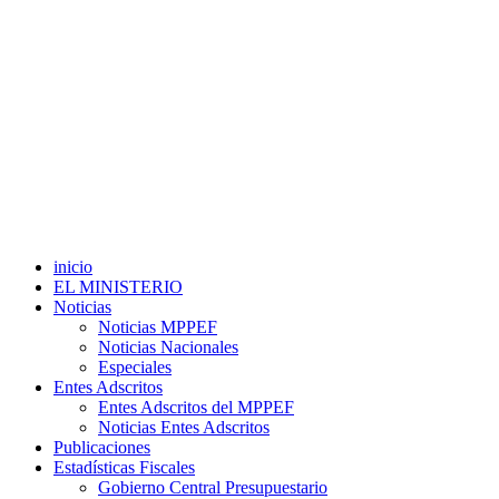
inicio
EL MINISTERIO
Noticias
Noticias MPPEF
Noticias Nacionales
Especiales
Entes Adscritos
Entes Adscritos del MPPEF
Noticias Entes Adscritos
Publicaciones
Estadísticas Fiscales
Gobierno Central Presupuestario