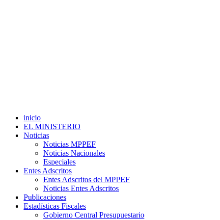
inicio
EL MINISTERIO
Noticias
Noticias MPPEF
Noticias Nacionales
Especiales
Entes Adscritos
Entes Adscritos del MPPEF
Noticias Entes Adscritos
Publicaciones
Estadísticas Fiscales
Gobierno Central Presupuestario