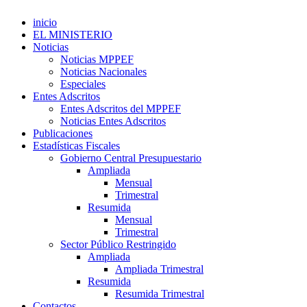
inicio
EL MINISTERIO
Noticias
Noticias MPPEF
Noticias Nacionales
Especiales
Entes Adscritos
Entes Adscritos del MPPEF
Noticias Entes Adscritos
Publicaciones
Estadísticas Fiscales
Gobierno Central Presupuestario
Ampliada
Mensual
Trimestral
Resumida
Mensual
Trimestral
Sector Público Restringido
Ampliada
Ampliada Trimestral
Resumida
Resumida Trimestral
Contactos