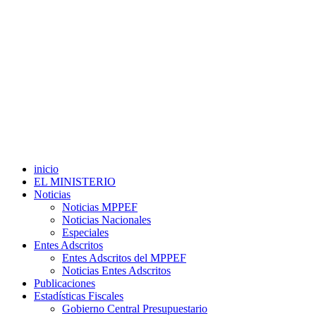
inicio
EL MINISTERIO
Noticias
Noticias MPPEF
Noticias Nacionales
Especiales
Entes Adscritos
Entes Adscritos del MPPEF
Noticias Entes Adscritos
Publicaciones
Estadísticas Fiscales
Gobierno Central Presupuestario