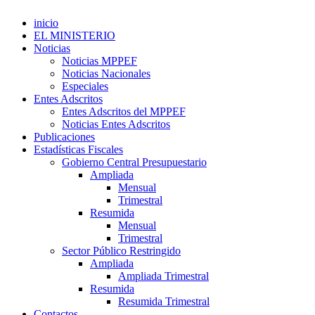
inicio
EL MINISTERIO
Noticias
Noticias MPPEF
Noticias Nacionales
Especiales
Entes Adscritos
Entes Adscritos del MPPEF
Noticias Entes Adscritos
Publicaciones
Estadísticas Fiscales
Gobierno Central Presupuestario
Ampliada
Mensual
Trimestral
Resumida
Mensual
Trimestral
Sector Público Restringido
Ampliada
Ampliada Trimestral
Resumida
Resumida Trimestral
Contactos