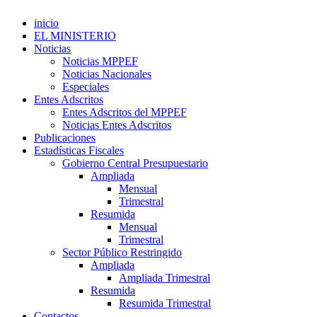
inicio
EL MINISTERIO
Noticias
Noticias MPPEF
Noticias Nacionales
Especiales
Entes Adscritos
Entes Adscritos del MPPEF
Noticias Entes Adscritos
Publicaciones
Estadísticas Fiscales
Gobierno Central Presupuestario
Ampliada
Mensual
Trimestral
Resumida
Mensual
Trimestral
Sector Público Restringido
Ampliada
Ampliada Trimestral
Resumida
Resumida Trimestral
Contactos