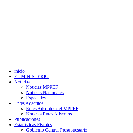
inicio
EL MINISTERIO
Noticias
Noticias MPPEF
Noticias Nacionales
Especiales
Entes Adscritos
Entes Adscritos del MPPEF
Noticias Entes Adscritos
Publicaciones
Estadísticas Fiscales
Gobierno Central Presupuestario