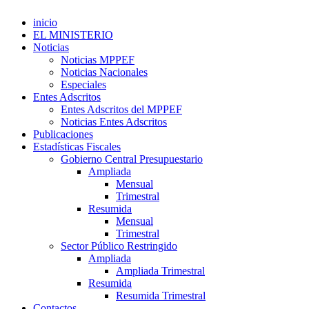
inicio
EL MINISTERIO
Noticias
Noticias MPPEF
Noticias Nacionales
Especiales
Entes Adscritos
Entes Adscritos del MPPEF
Noticias Entes Adscritos
Publicaciones
Estadísticas Fiscales
Gobierno Central Presupuestario
Ampliada
Mensual
Trimestral
Resumida
Mensual
Trimestral
Sector Público Restringido
Ampliada
Ampliada Trimestral
Resumida
Resumida Trimestral
Contactos