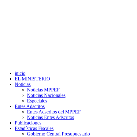
inicio
EL MINISTERIO
Noticias
Noticias MPPEF
Noticias Nacionales
Especiales
Entes Adscritos
Entes Adscritos del MPPEF
Noticias Entes Adscritos
Publicaciones
Estadísticas Fiscales
Gobierno Central Presupuestario