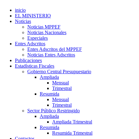
inicio
EL MINISTERIO
Noticias
Noticias MPPEF
Noticias Nacionales
Especiales
Entes Adscritos
Entes Adscritos del MPPEF
Noticias Entes Adscritos
Publicaciones
Estadísticas Fiscales
Gobierno Central Presupuestario
Ampliada
Mensual
Trimestral
Resumida
Mensual
Trimestral
Sector Público Restringido
Ampliada
Ampliada Trimestral
Resumida
Resumida Trimestral
Contactos