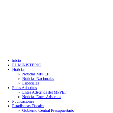
inicio
EL MINISTERIO
Noticias
Noticias MPPEF
Noticias Nacionales
Especiales
Entes Adscritos
Entes Adscritos del MPPEF
Noticias Entes Adscritos
Publicaciones
Estadísticas Fiscales
Gobierno Central Presupuestario