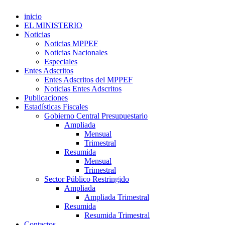
inicio
EL MINISTERIO
Noticias
Noticias MPPEF
Noticias Nacionales
Especiales
Entes Adscritos
Entes Adscritos del MPPEF
Noticias Entes Adscritos
Publicaciones
Estadísticas Fiscales
Gobierno Central Presupuestario
Ampliada
Mensual
Trimestral
Resumida
Mensual
Trimestral
Sector Público Restringido
Ampliada
Ampliada Trimestral
Resumida
Resumida Trimestral
Contactos