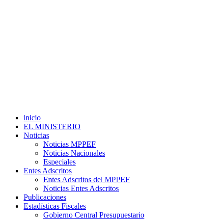
inicio
EL MINISTERIO
Noticias
Noticias MPPEF
Noticias Nacionales
Especiales
Entes Adscritos
Entes Adscritos del MPPEF
Noticias Entes Adscritos
Publicaciones
Estadísticas Fiscales
Gobierno Central Presupuestario