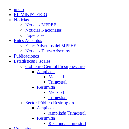
inicio
EL MINISTERIO
Noticias
Noticias MPPEF
Noticias Nacionales
Especiales
Entes Adscritos
Entes Adscritos del MPPEF
Noticias Entes Adscritos
Publicaciones
Estadísticas Fiscales
Gobierno Central Presupuestario
Ampliada
Mensual
Trimestral
Resumida
Mensual
Trimestral
Sector Público Restringido
Ampliada
Ampliada Trimestral
Resumida
Resumida Trimestral
Contactos