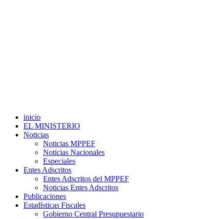
inicio
EL MINISTERIO
Noticias
Noticias MPPEF
Noticias Nacionales
Especiales
Entes Adscritos
Entes Adscritos del MPPEF
Noticias Entes Adscritos
Publicaciones
Estadísticas Fiscales
Gobierno Central Presupuestario