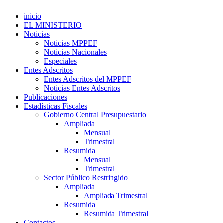
inicio
EL MINISTERIO
Noticias
Noticias MPPEF
Noticias Nacionales
Especiales
Entes Adscritos
Entes Adscritos del MPPEF
Noticias Entes Adscritos
Publicaciones
Estadísticas Fiscales
Gobierno Central Presupuestario
Ampliada
Mensual
Trimestral
Resumida
Mensual
Trimestral
Sector Público Restringido
Ampliada
Ampliada Trimestral
Resumida
Resumida Trimestral
Contactos