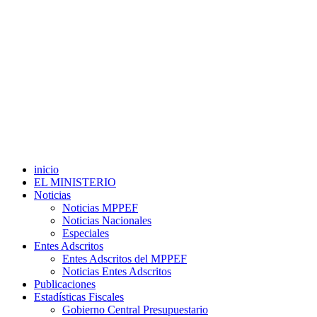
inicio
EL MINISTERIO
Noticias
Noticias MPPEF
Noticias Nacionales
Especiales
Entes Adscritos
Entes Adscritos del MPPEF
Noticias Entes Adscritos
Publicaciones
Estadísticas Fiscales
Gobierno Central Presupuestario