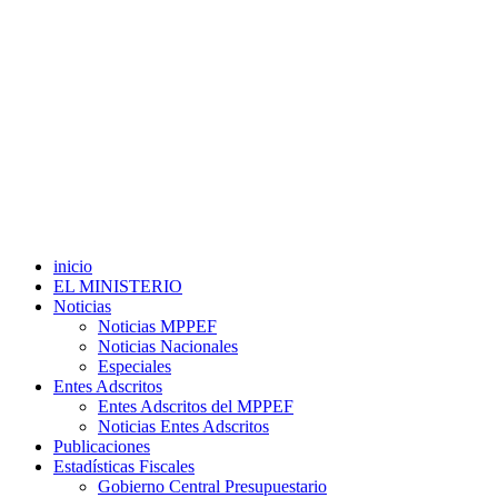
inicio
EL MINISTERIO
Noticias
Noticias MPPEF
Noticias Nacionales
Especiales
Entes Adscritos
Entes Adscritos del MPPEF
Noticias Entes Adscritos
Publicaciones
Estadísticas Fiscales
Gobierno Central Presupuestario