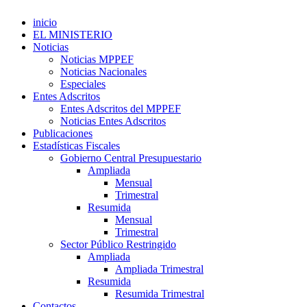
inicio
EL MINISTERIO
Noticias
Noticias MPPEF
Noticias Nacionales
Especiales
Entes Adscritos
Entes Adscritos del MPPEF
Noticias Entes Adscritos
Publicaciones
Estadísticas Fiscales
Gobierno Central Presupuestario
Ampliada
Mensual
Trimestral
Resumida
Mensual
Trimestral
Sector Público Restringido
Ampliada
Ampliada Trimestral
Resumida
Resumida Trimestral
Contactos