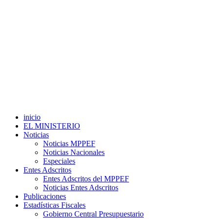
inicio
EL MINISTERIO
Noticias
Noticias MPPEF
Noticias Nacionales
Especiales
Entes Adscritos
Entes Adscritos del MPPEF
Noticias Entes Adscritos
Publicaciones
Estadísticas Fiscales
Gobierno Central Presupuestario