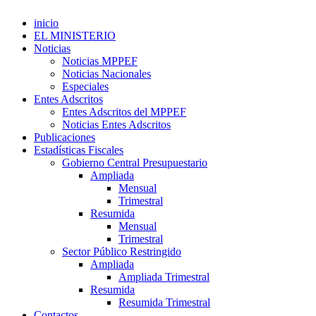
inicio
EL MINISTERIO
Noticias
Noticias MPPEF
Noticias Nacionales
Especiales
Entes Adscritos
Entes Adscritos del MPPEF
Noticias Entes Adscritos
Publicaciones
Estadísticas Fiscales
Gobierno Central Presupuestario
Ampliada
Mensual
Trimestral
Resumida
Mensual
Trimestral
Sector Público Restringido
Ampliada
Ampliada Trimestral
Resumida
Resumida Trimestral
Contactos