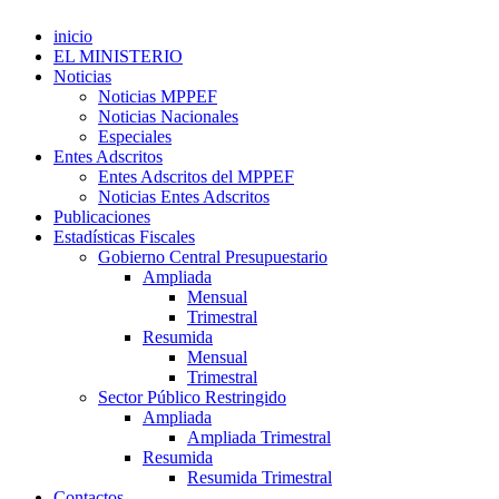
inicio
EL MINISTERIO
Noticias
Noticias MPPEF
Noticias Nacionales
Especiales
Entes Adscritos
Entes Adscritos del MPPEF
Noticias Entes Adscritos
Publicaciones
Estadísticas Fiscales
Gobierno Central Presupuestario
Ampliada
Mensual
Trimestral
Resumida
Mensual
Trimestral
Sector Público Restringido
Ampliada
Ampliada Trimestral
Resumida
Resumida Trimestral
Contactos