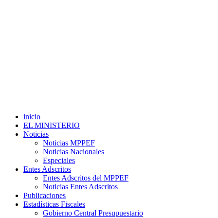
inicio
EL MINISTERIO
Noticias
Noticias MPPEF
Noticias Nacionales
Especiales
Entes Adscritos
Entes Adscritos del MPPEF
Noticias Entes Adscritos
Publicaciones
Estadísticas Fiscales
Gobierno Central Presupuestario